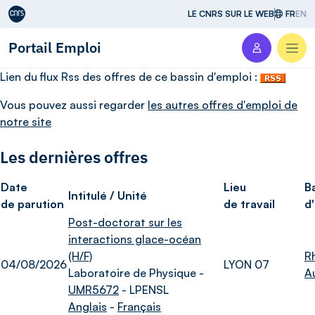
Aller au contenu
LE CNRS SUR LE WEB
FR
EN
Portail Emploi
Men
Lien du flux Rss des offres de ce bassin d'emploi :
Vous pouvez aussi regarder
les autres offres d'emploi de
notre site
Les dernières offres
Date
Lieu
B
Intitulé / Unité
de parution
de travail
d
Post-doctorat sur les
interactions glace-océan
(H/F)
R
04/08/2026
LYON 07
Laboratoire de Physique -
A
UMR5672
- LPENSL
Anglais
-
Français