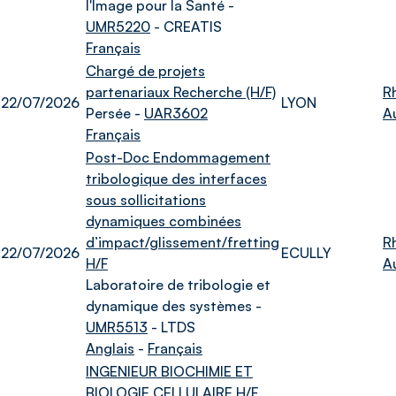
l'Image pour la Santé -
UMR5220
- CREATIS
Français
Chargé de projets
partenariaux Recherche (H/F)
R
22/07/2026
LYON
Persée -
UAR3602
A
Français
Post-Doc Endommagement
tribologique des interfaces
sous sollicitations
dynamiques combinées
d’impact/glissement/fretting
R
22/07/2026
ECULLY
H/F
A
Laboratoire de tribologie et
dynamique des systèmes -
UMR5513
- LTDS
Anglais
-
Français
INGENIEUR BIOCHIMIE ET
BIOLOGIE CELLULAIRE H/F