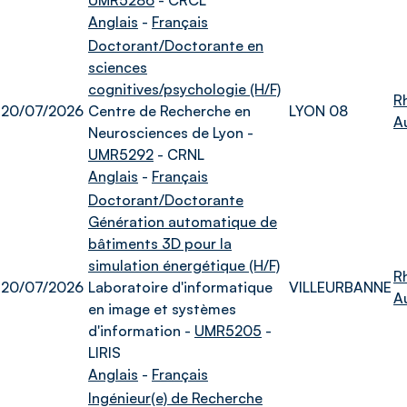
UMR5286
- CRCL
Anglais
-
Français
Doctorant/Doctorante en
sciences
cognitives/psychologie (H/F)
R
20/07/2026
Centre de Recherche en
LYON 08
A
Neurosciences de Lyon -
UMR5292
- CRNL
Anglais
-
Français
Doctorant/Doctorante
Génération automatique de
bâtiments 3D pour la
simulation énergétique (H/F)
R
20/07/2026
Laboratoire d'informatique
VILLEURBANNE
A
en image et systèmes
d'information -
UMR5205
-
LIRIS
Anglais
-
Français
Ingénieur(e) de Recherche