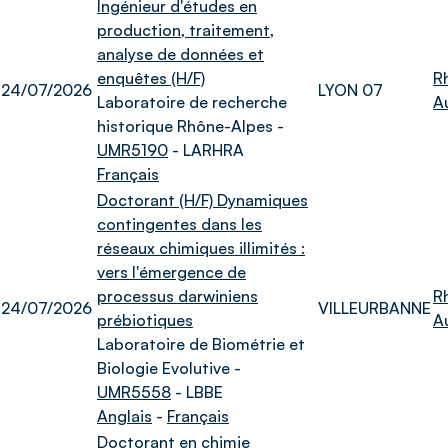
Ingénieur d'études en
production, traitement,
analyse de données et
enquêtes (H/F)
R
24/07/2026
LYON 07
Laboratoire de recherche
A
historique Rhône-Alpes -
UMR5190
- LARHRA
Français
Doctorant (H/F) Dynamiques
contingentes dans les
réseaux chimiques illimités :
vers l'émergence de
processus darwiniens
R
24/07/2026
VILLEURBANNE
prébiotiques
A
Laboratoire de Biométrie et
Biologie Evolutive -
UMR5558
- LBBE
Anglais
-
Français
Doctorant en chimie