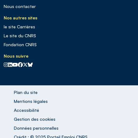
Nous contacter
Nos autres sites
le site Carrières
Le site du CNRS
Fondation CNRS
Nous suivre
CNRS sur Instagram
CNRS sur Linkedin
CNRS sur Youtube
CNRS sur Facebook
CNRS sur X
CNRS sur Blus sky
Plan du site
Mentions légales
Accessibilité
Gestion des cookies
Données personnelles
Crédit : © 2025 Portail Emploi CNRS