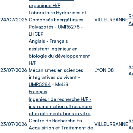
organique H/F
Laboratoire Hydrazines et
R
24/07/2026
Composés Energétiques
VILLEURBANNE
A
Polyazotés -
UMR5278
-
LHCEP
Anglais
-
Français
assistant ingénieur en
biologie du développement
H/F
R
23/07/2026
Mécanismes en sciences
LYON 08
A
intégratives du vivant -
UMR5284
- MéLiS
Français
Ingénieur de recherche H/F -
instrumentation ultrasonore
et expérimentations in vitro
Centre de Recherche En
R
23/07/2026
VILLEURBANNE
Acquisition et Traitement de
A