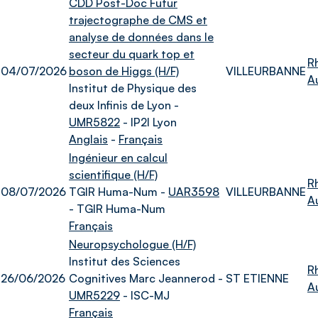
CDD Post-Doc Futur
trajectographe de CMS et
analyse de données dans le
secteur du quark top et
R
04/07/2026
boson de Higgs (H/F)
VILLEURBANNE
A
Institut de Physique des
deux Infinis de Lyon -
UMR5822
- IP2I Lyon
Anglais
-
Français
Ingénieur en calcul
scientifique (H/F)
R
08/07/2026
TGIR Huma-Num -
UAR3598
VILLEURBANNE
A
- TGIR Huma-Num
Français
Neuropsychologue (H/F)
Institut des Sciences
R
26/06/2026
Cognitives Marc Jeannerod -
ST ETIENNE
A
UMR5229
- ISC-MJ
Français