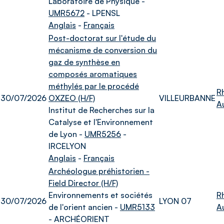
Laboratoire de Physique -
UMR5672
- LPENSL
Anglais
-
Français
Post-doctorat sur l'étude du
mécanisme de conversion du
gaz de synthèse en
composés aromatiques
méthylés par le procédé
R
30/07/2026
OXZEO (H/F)
VILLEURBANNE
A
Institut de Recherches sur la
Catalyse et l'Environnement
de Lyon -
UMR5256
-
IRCELYON
Anglais
-
Français
Archéologue préhistorien -
Field Director (H/F)
Environnements et sociétés
R
30/07/2026
LYON 07
de l'orient ancien -
UMR5133
A
- ARCHÉORIENT