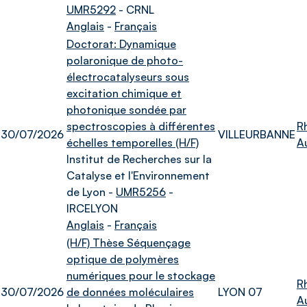
UMR5292
- CRNL
Anglais
-
Français
Doctorat: Dynamique
polaronique de photo-
électrocatalyseurs sous
excitation chimique et
photonique sondée par
spectroscopies à différentes
R
30/07/2026
VILLEURBANNE
échelles temporelles (H/F)
A
Institut de Recherches sur la
Catalyse et l'Environnement
de Lyon -
UMR5256
-
IRCELYON
Anglais
-
Français
(H/F) Thèse Séquençage
optique de polymères
numériques pour le stockage
R
30/07/2026
de données moléculaires
LYON 07
A