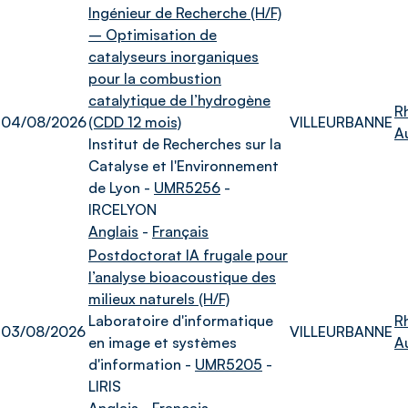
Ingénieur de Recherche (H/F)
– Optimisation de
catalyseurs inorganiques
pour la combustion
catalytique de l’hydrogène
R
04/08/2026
(CDD 12 mois)
VILLEURBANNE
A
Institut de Recherches sur la
Catalyse et l'Environnement
de Lyon -
UMR5256
-
IRCELYON
Anglais
-
Français
Postdoctorat IA frugale pour
l’analyse bioacoustique des
milieux naturels (H/F)
Laboratoire d'informatique
R
03/08/2026
VILLEURBANNE
en image et systèmes
A
d'information -
UMR5205
-
LIRIS