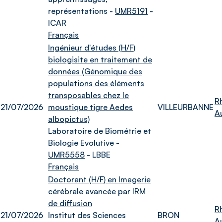
représentations -
UMR5191
-
ICAR
Français
Ingénieur d'études (H/F)
biologisite en traitement de
données (Génomique des
populations des éléments
transposables chez le
R
21/07/2026
moustique tigre Aedes
VILLEURBANNE
A
albopictus)
Laboratoire de Biométrie et
Biologie Evolutive -
UMR5558
- LBBE
Français
Doctorant (H/F) en Imagerie
cérébrale avancée par IRM
de diffusion
R
21/07/2026
Institut des Sciences
BRON
A