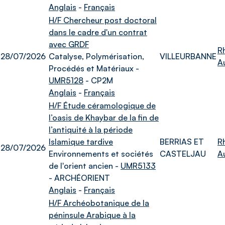
Anglais
-
Français
H/F Chercheur post doctoral
dans le cadre d'un contrat
avec GRDF
R
28/07/2026
Catalyse, Polymérisation,
VILLEURBANNE
A
Procédés et Matériaux -
UMR5128
- CP2M
Anglais
-
Français
H/F Étude céramologique de
l’oasis de Khaybar de la fin de
l’antiquité à la période
Islamique tardive
BERRIAS ET
R
28/07/2026
Environnements et sociétés
CASTELJAU
A
de l'orient ancien -
UMR5133
- ARCHÉORIENT
Anglais
-
Français
H/F Archéobotanique de la
péninsule Arabique à la