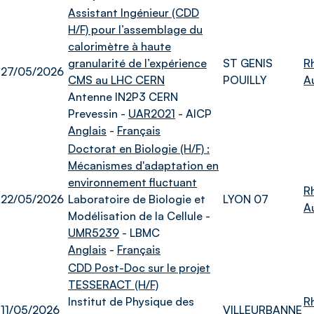
Assistant Ingénieur (CDD
H/F) pour l’assemblage du
calorimètre à haute
granularité de l’expérience
ST GENIS
R
27/05/2026
CMS au LHC CERN
POUILLY
A
Antenne IN2P3 CERN
Prevessin -
UAR2021
- AICP
Anglais
-
Français
Doctorat en Biologie (H/F) :
Mécanismes d'adaptation en
environnement fluctuant
R
22/05/2026
Laboratoire de Biologie et
LYON 07
A
Modélisation de la Cellule -
UMR5239
- LBMC
Anglais
-
Français
CDD Post-Doc sur le projet
TESSERACT (H/F)
Institut de Physique des
R
11/05/2026
VILLEURBANNE