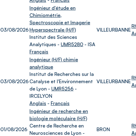
Anglais
-
Français
Ingénieur d'étude en
Chimiométrie,
Spectroscopie et Imagerie
R
03/08/2026
Hyperspectrale (H/F)
VILLEURBANNE
A
Institut des Sciences
Analytiques -
UMR5280
- ISA
Français
Ingénieur (H/F) chimie
analytique
Institut de Recherches sur la
R
03/08/2026
Catalyse et l'Environnement
VILLEURBANNE
A
de Lyon -
UMR5256
-
IRCELYON
Anglais
-
Français
Ingénieur de recherche en
biologie moléculaire (H/F)
Centre de Recherche en
R
01/08/2026
BRON
Neurosciences de Lyon -
A