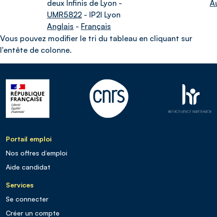
deux Infinis de Lyon -
A
UMR5822
- IP2I Lyon
Anglais
-
Français
Vous pouvez modifier le tri du tableau en cliquant sur
l'entête de colonne.
Portail emploi
Nos offres d’emploi
Aide candidat
Services
Se connecter
Créer un compte