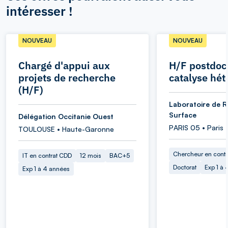
intéresser !
NOUVEAU
NOUVEAU
Chargé d'appui aux
H/F postdoc
projets de recherche
catalyse hé
(H/F)
Laboratoire de R
Surface
Délégation Occitanie Ouest
PARIS 05 • Paris
TOULOUSE • Haute-Garonne
Chercheur en cont
IT en contrat CDD
12 mois
BAC+5
Doctorat
Exp 1 à
Exp 1 à 4 années