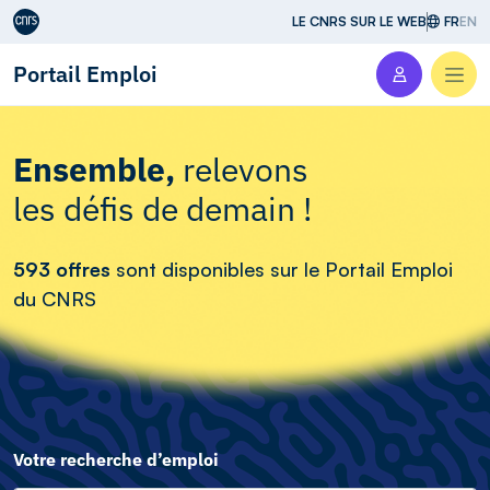
Aller au contenu
LE CNRS SUR LE WEB
FR
EN
Portail Emploi
Men
Ensemble,
relevons
les défis de demain !
593 offres
sont disponibles sur le Portail Emploi
du CNRS
Votre recherche d’emploi