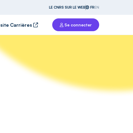
LE CNRS SUR LE WEB
FR
EN
 site Carrières
Se connecter