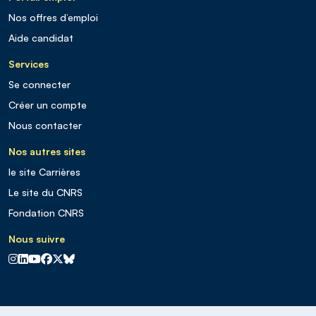
Nos offres d’emploi
Aide candidat
Services
Se connecter
Créer un compte
Nous contacter
Nos autres sites
le site Carrières
Le site du CNRS
Fondation CNRS
Nous suivre
CNRS sur Instagram
CNRS sur Linkedin
CNRS sur Youtube
CNRS sur Facebook
CNRS sur X
CNRS sur Blus sky