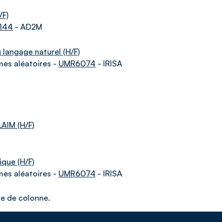
/F)
144
- AD2M
 langage naturel (H/F)
mes aléatoires -
UMR6074
- IRISA
LAIM (H/F)
ique (H/F)
mes aléatoires -
UMR6074
- IRISA
te de colonne.