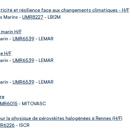
sticité et résilience face aux changements climatiques - H/F
s Marins -
UMR8227
- LBI2M
 marin H/F
arin -
UMR6539
- LEMAR
ge H/F
arin -
UMR6539
- LEMAR
arin -
UMR6539
- LEMAR
ire
MR6015
- MITOVASC
r la physique de pérovskites halogénées à Rennes (H/F)
R6226
- ISCR