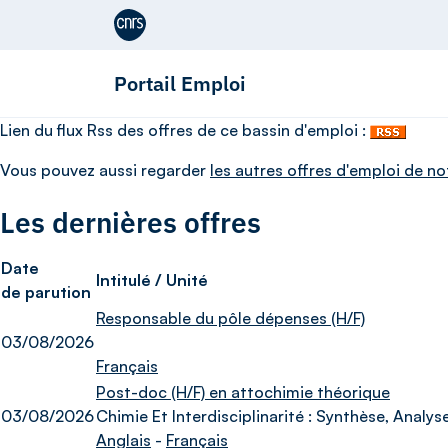
Aller au contenu
Portail Emploi
Lien du flux Rss des offres de ce bassin d'emploi :
Vous pouvez aussi regarder
les autres offres d'emploi de no
Les dernières offres
Date
Intitulé / Unité
de parution
Responsable du pôle dépenses (H/F)
03/08/2026
Français
Post-doc (H/F) en attochimie théorique
03/08/2026
Chimie Et Interdisciplinarité : Synthèse, Analys
Anglais
-
Français