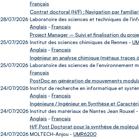
Français
Contrat doctoral (H/F) : Navigation par familia
28/07/2026
Laboratoire des sciences et techniques de l'in
Anglais
-
Français
Project Manager – Suivi et finalisation du proj
25/07/2026
Institut des sciences chimiques de Rennes -
UM
Anglais
-
Français
Ingénieur en analyse chimique (métaux traces d
25/07/2026
Laboratoire des sciences de l'environnement m
Français
PostDoc en génération de mouvements modulair
24/07/2026
Institut de recherche en informatique et systè
Anglais
-
Français
Ingénieure / Ingénieur en Synthèse et Caractér
24/07/2026
Institut des matériaux de Nantes Jean Rouxel 
Anglais
-
Français
H/F Post Doctorat pour la synthèse de molécul
24/07/2026
MOLTECH-Anjou -
UMR6200