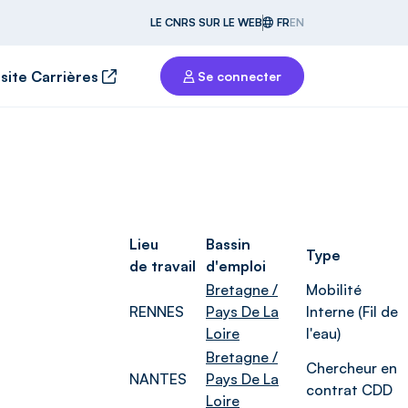
LE CNRS SUR LE WEB
FR
EN
 site Carrières
Se connecter
Lieu
Bassin
Type
de travail
d'emploi
Bretagne /
Mobilité
RENNES
Pays De La
Interne (Fil de
Loire
l'eau)
Bretagne /
Chercheur en
NANTES
Pays De La
contrat CDD
Loire