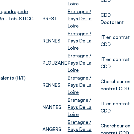
CDD
Loire
ot quadrupède
Bretagne /
CDD
85
- Lab-STICC
BREST
Pays De La
Doctorant
Loire
Bretagne /
IT en contrat
RENNES
Pays De La
CDD
Loire
Bretagne /
IT en contrat
PLOUZANE
Pays De La
CDD
Loire
lents (H/F)
Bretagne /
Chercheur en
RENNES
Pays De La
contrat CDD
Loire
Bretagne /
IT en contrat
NANTES
Pays De La
CDD
Loire
Bretagne /
Chercheur en
ANGERS
Pays De La
contrat CDD