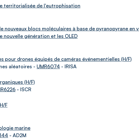
territorialisée de l'eutrophisation
 de nouveaux blocs moléculaires à base de pyranopyrane en v
e nouvelle génération et les OLED
tes pour drones équipés de caméras événementielles (H/F)
mes aléatoires -
UMR6074
- IRISA
rganiques (H/F)
R6226
- ISCR
 H/F
tologie marine
144
- AD2M