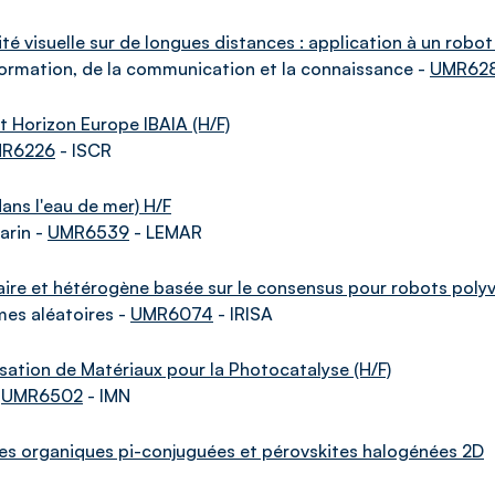
rité visuelle sur de longues distances : application à un rob
formation, de la communication et la connaissance -
UMR62
et Horizon Europe IBAIA (H/F)
R6226
- ISCR
ans l'eau de mer) H/F
arin -
UMR6539
- LEMAR
e et hétérogène basée sur le consensus pour robots polyva
mes aléatoires -
UMR6074
- IRISA
isation de Matériaux pour la Photocatalyse (H/F)
-
UMR6502
- IMN
es organiques pi-conjuguées et pérovskites halogénées 2D