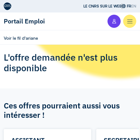
Aller au contenu
LE CNRS SUR LE WEB
FR
EN
Portail Emploi
Men
Voir le fil d'ariane
L'offre demandée n'est plus
disponible
Ces offres pourraient aussi vous
intéresser !