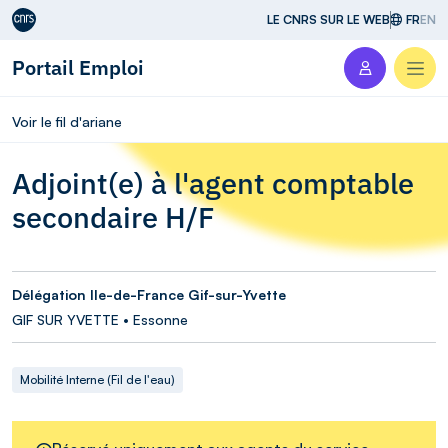
Aller au contenu
LE CNRS SUR LE WEB
FR
EN
Portail Emploi
Men
Voir le fil d'ariane
Adjoint(e) à l'agent comptable
secondaire H/F
Délégation Ile-de-France Gif-sur-Yvette
GIF SUR YVETTE • Essonne
Mobilité Interne (Fil de l'eau)