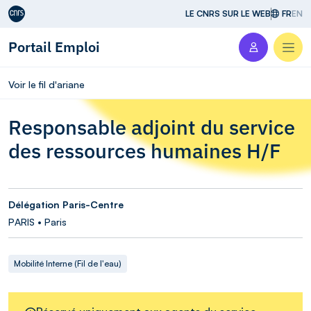
Aller au contenu
LE CNRS SUR LE WEB
FR
EN
Portail Emploi
Men
Voir le fil d'ariane
Responsable adjoint du service
des ressources humaines H/F
Délégation Paris-Centre
PARIS • Paris
Mobilité Interne (Fil de l'eau)