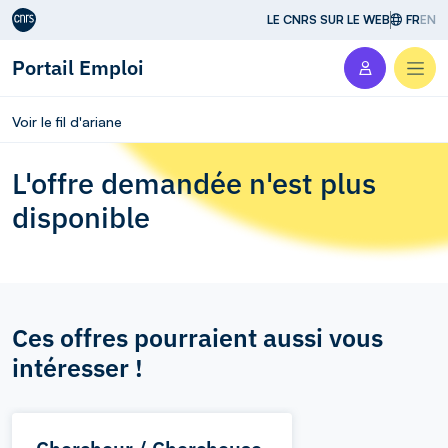
Aller au contenu
LE CNRS SUR LE WEB
FR
EN
Portail Emploi
Men
Voir le fil d'ariane
L'offre demandée n'est plus
disponible
Ces offres pourraient aussi vous
intéresser !