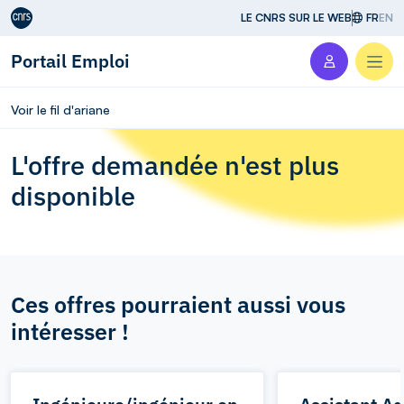
Aller au contenu
LE CNRS SUR LE WEB
FR
EN
Portail Emploi
Men
Voir le fil d'ariane
L'offre demandée n'est plus
disponible
Ces offres pourraient aussi vous
intéresser !