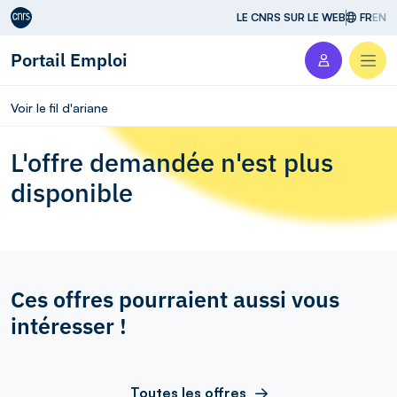
Aller au contenu
LE CNRS SUR LE WEB
FR
EN
Portail Emploi
Men
Voir le fil d'ariane
L'offre demandée n'est plus
disponible
Ces offres pourraient aussi vous
intéresser !
Toutes les offres