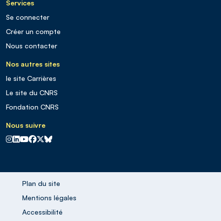
Services
Se connecter
Créer un compte
Nous contacter
Nos autres sites
le site Carrières
Le site du CNRS
Fondation CNRS
Nous suivre
CNRS sur Instagram
CNRS sur Linkedin
CNRS sur Youtube
CNRS sur Facebook
CNRS sur X
CNRS sur Blus sky
Plan du site
Mentions légales
Accessibilité