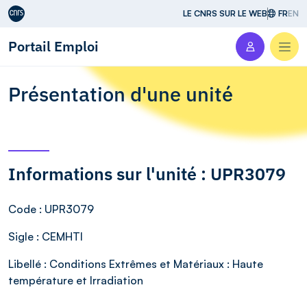
Aller au contenu
LE CNRS SUR LE WEB
FR
EN
Portail Emploi
Men
Présentation d'une unité
Informations sur l'unité : UPR3079
Code
: UPR3079
Sigle
: CEMHTI
Libellé
: Conditions Extrêmes et Matériaux : Haute
température et Irradiation