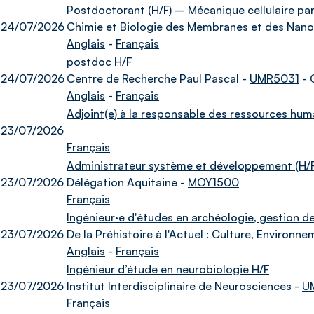
Postdoctorant (H/F) – Mécanique cellulaire pa
24/07/2026
Chimie et Biologie des Membranes et des Nano
Anglais
-
Français
postdoc H/F
24/07/2026
Centre de Recherche Paul Pascal -
UMR5031
- 
Anglais
-
Français
Adjoint(e) à la responsable des ressources huma
23/07/2026
Français
Administrateur système et développement (H/F
23/07/2026
Délégation Aquitaine -
MOY1500
Français
Ingénieur·e d'études en archéologie, gestion d
23/07/2026
De la Préhistoire à l'Actuel : Culture, Environ
Anglais
-
Français
Ingénieur d’étude en neurobiologie H/F
23/07/2026
Institut Interdisciplinaire de Neurosciences -
U
Français