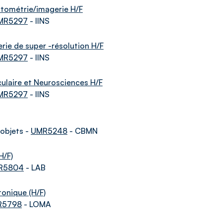
ytométrie/imagerie H/F
MR5297
- IINS
erie de super -résolution H/F
MR5297
- IINS
éculaire et Neurosciences H/F
MR5297
- IINS
objets -
UMR5248
- CBMN
H/F)
R5804
- LAB
tonique (H/F)
R5798
- LOMA