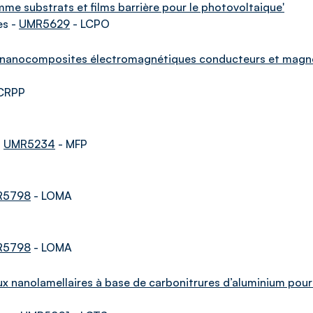
mme substrats et films barrière pour le photovoltaique'
es -
UMR5629
- LCPO
de nanocomposites électromagnétiques conducteurs et magn
CRPP
-
UMR5234
- MFP
R5798
- LOMA
R5798
- LOMA
ux nanolamellaires à base de carbonitrures d’aluminium pour