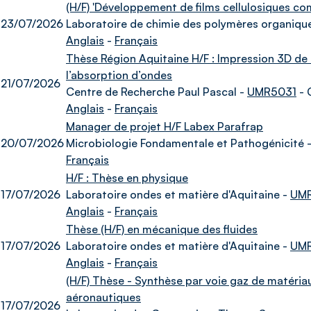
(H/F) 'Développement de films cellulosiques co
23/07/2026
Laboratoire de chimie des polymères organiqu
Anglais
-
Français
Thèse Région Aquitaine H/F : Impression 3D 
l’absorption d’ondes
21/07/2026
Centre de Recherche Paul Pascal -
UMR5031
- 
Anglais
-
Français
Manager de projet H/F Labex Parafrap
20/07/2026
Microbiologie Fondamentale et Pathogénicité 
Français
H/F : Thèse en physique
17/07/2026
Laboratoire ondes et matière d'Aquitaine -
UM
Anglais
-
Français
Thèse (H/F) en mécanique des fluides
17/07/2026
Laboratoire ondes et matière d'Aquitaine -
UM
Anglais
-
Français
(H/F) Thèse - Synthèse par voie gaz de matéria
aéronautiques
17/07/2026