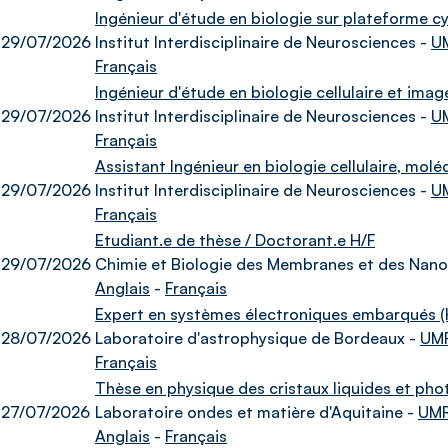
Ingénieur d'étude en biologie sur plateforme c
29/07/2026
Institut Interdisciplinaire de Neurosciences -
U
Français
Ingénieur d'étude en biologie cellulaire et imag
29/07/2026
Institut Interdisciplinaire de Neurosciences -
U
Français
Assistant Ingénieur en biologie cellulaire, mol
29/07/2026
Institut Interdisciplinaire de Neurosciences -
U
Français
Etudiant.e de thèse / Doctorant.e H/F
29/07/2026
Chimie et Biologie des Membranes et des Nano
Anglais
-
Français
Expert en systèmes électroniques embarqués (
28/07/2026
Laboratoire d'astrophysique de Bordeaux -
UM
Français
Thèse en physique des cristaux liquides et pho
27/07/2026
Laboratoire ondes et matière d'Aquitaine -
UM
Anglais
-
Français