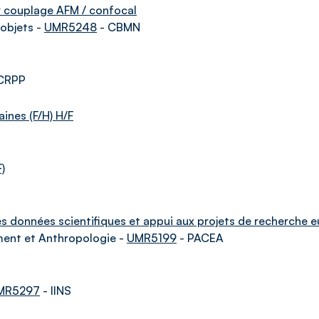
r couplage AFM / confocal
objets -
UMR5248
- CBMN
CRPP
ines (F/H) H/F
)
es données scientifiques et appui aux projets de recherche e
nement et Anthropologie -
UMR5199
- PACEA
MR5297
- IINS