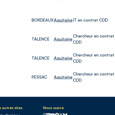
BORDEAUX
Aquitaine
IT en contrat CDD
Chercheur en contrat
TALENCE
Aquitaine
CDD
Chercheur en contrat
TALENCE
Aquitaine
CDD
Chercheur en contrat
PESSAC
Aquitaine
CDD
 autres sites
Nous suivre
CNRS sur Instagram
CNRS sur Linkedin
CNRS sur Youtube
CNRS sur Facebook
CNRS sur X
CNRS sur Blus sky