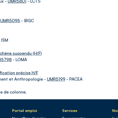
ux -
UMR5801
- LCTS
-
UMR5095
- IBGC
 ISM
phène suspendu (H/F)
R5798
- LOMA
fication précise H/F
nement et Anthropologie -
UMR5199
- PACEA
te de colonne.
Portail emploi
Services
Nos