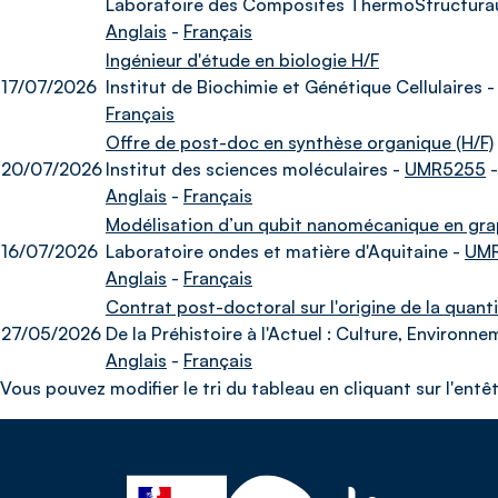
Laboratoire des Composites ThermoStructura
Anglais
-
Français
Ingénieur d'étude en biologie H/F
17/07/2026
Institut de Biochimie et Génétique Cellulaires 
Français
Offre de post-doc en synthèse organique (H/F)
20/07/2026
Institut des sciences moléculaires -
UMR5255
-
Anglais
-
Français
Modélisation d’un qubit nanomécanique en gra
16/07/2026
Laboratoire ondes et matière d'Aquitaine -
UM
Anglais
-
Français
Contrat post-doctoral sur l'origine de la quanti
27/05/2026
De la Préhistoire à l'Actuel : Culture, Environ
Anglais
-
Français
Vous pouvez modifier le tri du tableau en cliquant sur l'entê