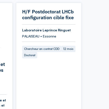
H/F Postdoctorat LHCb
configuration cible fixe
Laboratoire Leprince Ringuet
PALAISEAU • Essonne
s
Chercheur en contrat CDD
12 mois
Doctorat
 et
es
e et
 et