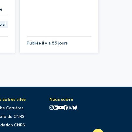
ie
orat
Publiée il y a 55 jours
 autres sites
Nous suivre
CNRS sur Instagram
CNRS sur Linkedin
CNRS sur Youtube
CNRS sur Facebook
CNRS sur X
CNRS sur Blus sky
site Carrières
site du CNRS
ndation CNRS