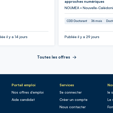
approches numériques
NOUMEA • Nouvelle-Calédon
CDD Doctorant
36 mois
Doct
iée il y a 14 jours
Publiée il y a 29 jours
Toutes les offres
Portail emploi
Services
Nos
Nos offres d’emploi
Se connecter
le 
Aide candidat
Créer un compte
Le 
Nous contacter
Fo