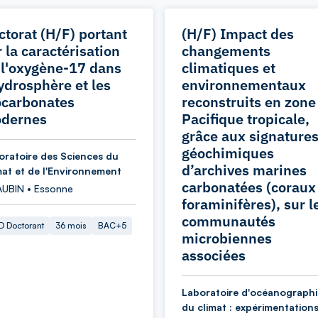
ctorat (H/F) portant
(H/F) Impact des
 la caractérisation
changements
 l'oxygène-17 dans
climatiques et
hydrosphère et les
environnementaux
ocarbonates
reconstruits en zone
dernes
Pacifique tropicale,
grâce aux signature
géochimiques
oratoire des Sciences du
d’archives marines
mat et de l'Environnement
carbonatées (coraux
AUBIN • Essonne
foraminifères), sur l
communautés
 Doctorant
36 mois
BAC+5
microbiennes
associées
Laboratoire d'océanographi
du climat : expérimentations