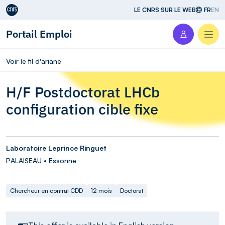
Aller au contenu
LE CNRS SUR LE WEB
FR
EN
Portail Emploi
Men
Voir le fil d'ariane
H/F Postdoctorat LHCb
configuration cible fixe
Laboratoire Leprince Ringuet
PALAISEAU • Essonne
Chercheur en contrat CDD
12 mois
Doctorat