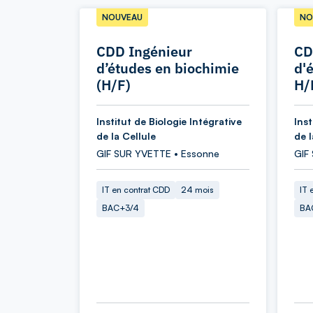
NOUVEAU
NO
CDD Ingénieur
CD
d’études en biochimie
d'
(H/F)
H/
Institut de Biologie Intégrative
Inst
de la Cellule
de l
GIF SUR YVETTE • Essonne
GIF
IT en contrat CDD
24 mois
IT 
BAC+3/4
BA