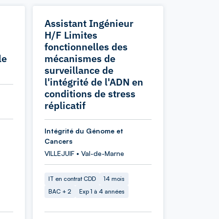
Assistant Ingénieur
H/F Limites
fonctionnelles des
le
mécanismes de
surveillance de
l'intégrité de l'ADN en
conditions de stress
réplicatif
Intégrité du Génome et
Cancers
VILLEJUIF • Val-de-Marne
IT en contrat CDD
14 mois
BAC + 2
Exp 1 à 4 années