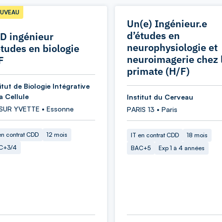
UVEAU
Un(e) Ingénieur.e
d’études en
D ingénieur
neurophysiologie et
études en biologie
neuroimagerie chez 
F
primate (H/F)
itut de Biologie Intégrative
a Cellule
Institut du Cerveau
 SUR YVETTE • Essonne
PARIS 13 • Paris
en contrat CDD
12 mois
IT en contrat CDD
18 mois
C+3/4
BAC+5
Exp 1 à 4 années