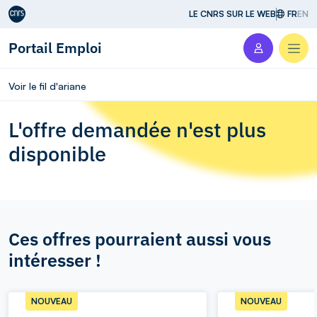
Aller au contenu
LE CNRS SUR LE WEB
FR
EN
Portail Emploi
Men
Voir le fil d'ariane
L'offre demandée n'est plus
disponible
Ces offres pourraient aussi vous
intéresser !
NOUVEAU
NOUVEAU