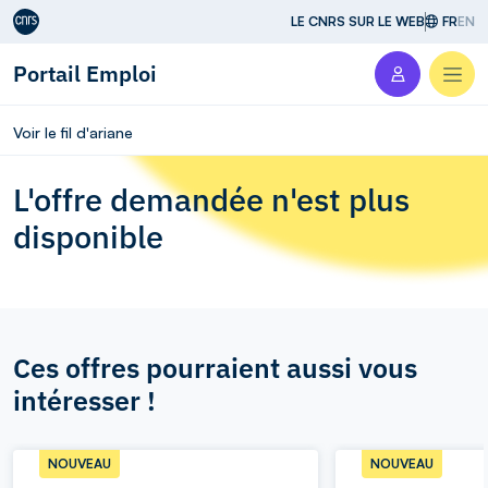
Aller au contenu
LE CNRS SUR LE WEB
FR
EN
Portail Emploi
Men
Voir le fil d'ariane
L'offre demandée n'est plus
disponible
Ces offres pourraient aussi vous
intéresser !
NOUVEAU
NOUVEAU