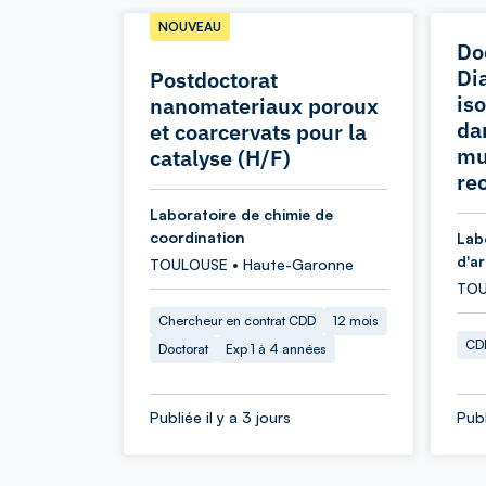
NOUVEAU
Do
Di
Postdoctorat
is
nanomateriaux poroux
da
et coarcervats pour la
mu
catalyse (H/F)
re
Laboratoire de chimie de
coordination
Lab
d'a
TOULOUSE • Haute-Garonne
TOU
Chercheur en contrat CDD
12 mois
CDD
Doctorat
Exp 1 à 4 années
Publiée il y a 3 jours
Publ