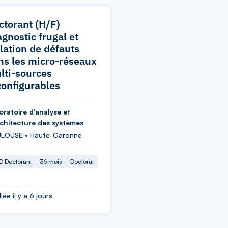
ctorant (H/F)
agnostic frugal et
olation de défauts
ns les micro-réseaux
lti-sources
configurables
oratoire d'analyse et
rchitecture des systèmes
LOUSE • Haute-Garonne
 Doctorant
36 mois
Doctorat
iée il y a 6 jours