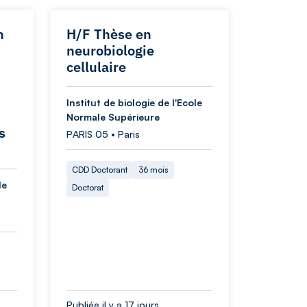
n
H/F Thèse en
neurobiologie
cellulaire
Institut de biologie de l'Ecole
Normale Supérieure
s
PARIS 05 • Paris
CDD Doctorant
36 mois
le
Doctorat
Publiée il y a 17 jours