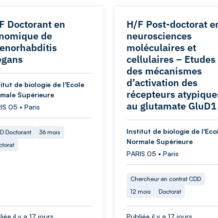
F Doctorant en
H/F Post-doctorat e
nomique de
neurosciences
enorhabditis
moléculaires et
egans
cellulaires – Etudes
des mécanismes
d’activation des
titut de biologie de l'Ecole
récepteurs atypique
male Supérieure
au glutamate GluD1
IS 05 • Paris
Institut de biologie de l'Eco
D Doctorant
36 mois
Normale Supérieure
ctorat
PARIS 05 • Paris
Chercheur en contrat CDD
12 mois
Doctorat
iée il y a 17 jours
Publiée il y a 17 jours