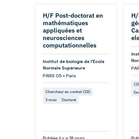
H/F Post-doctorat en
H/
mathématiques
gé
appliquées et
Ca
neurosciences
el
computationnelles
Ins
Nor
Institut de biologie de l'Ecole
Normale Supérieure
PAR
PARIS 05 • Paris
CD
Chercheur en contrat CDD
Do
3 mois
Doctorat
Publiée il y a 18 jours
Publ