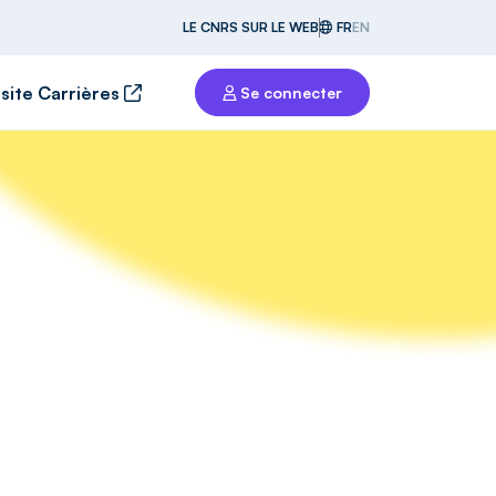
LE CNRS SUR LE WEB
FR
EN
 site Carrières
Se connecter