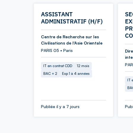
ASSISTANT
SE
ADMINISTRATIF (H/F)
EX
PR
CO
Centre de Recherche sur les
Civilisations de l'Asie Orientale
PARIS 05 • Paris
Dir
int
PARI
IT en contrat CDD
12 mois
BAC + 2
Exp 1 à 4 années
IT 
BA
Publiée il y a 7 jours
Publ