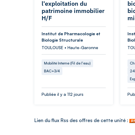
l'exploitation du
bi
patrimoine immobilier
bi
H/F
mi
Institut de Pharmacologie et
Ins
Biologie Structurale
Bio
TOULOUSE • Haute-Garonne
TOU
Mobilité Interne (Fil de l'eau)
Ch
BAC+3/4
24
Ex
Publiée il y a 112 jours
Publ
Lien du flux Rss des offres de cette unité :