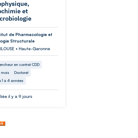
ophysique,
ochimie et
crobiologie
titut de Pharmacologie et
logie Structurale
LOUSE • Haute-Garonne
ercheur en contrat CDD
 mois
Doctorat
p 1 à 4 années
iée il y a 9 jours