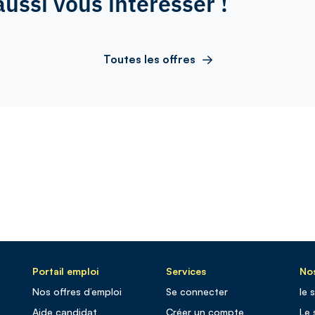
aussi vous intéresser !
Toutes les offres
Portail emploi
Services
Nos
Nos offres d’emploi
Se connecter
le 
Aide candidat
Créer un compte
Le 