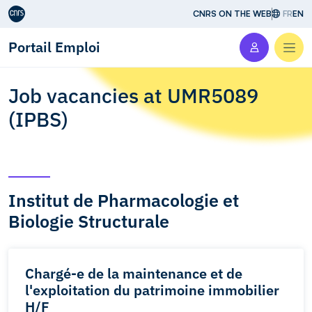
Aller au contenu
CNRS ON THE WEB
FR
EN
Portail Emploi
Men
Job vacancies at UMR5089
(IPBS)
Institut de Pharmacologie et
Biologie Structurale
Chargé-e de la maintenance et de
l'exploitation du patrimoine immobilier
H/F