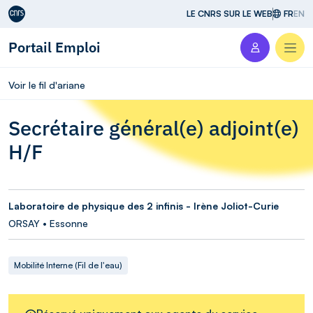
Aller au contenu
LE CNRS SUR LE WEB
FR
EN
Portail Emploi
Men
Voir le fil d'ariane
Secrétaire général(e) adjoint(e)
H/F
Laboratoire de physique des 2 infinis - Irène Joliot-Curie
ORSAY • Essonne
Mobilité Interne (Fil de l'eau)