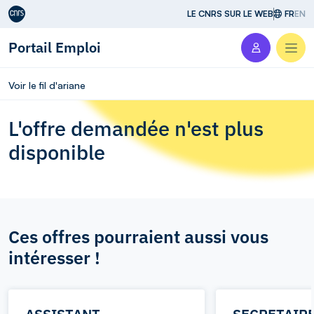
Aller au contenu
LE CNRS SUR LE WEB
FR
EN
Portail Emploi
Men
Voir le fil d'ariane
L'offre demandée n'est plus
disponible
Ces offres pourraient aussi vous
intéresser !