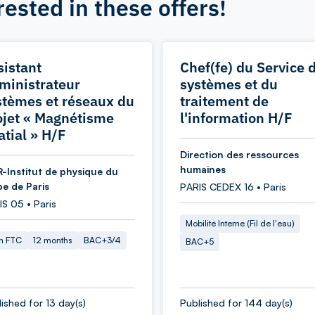
rested in these offers!
sistant
Chef(fe) du Service 
ministrateur
systèmes et du
stèmes et réseaux du
traitement de
ojet « Magnétisme
l'information H/F
atial » H/F
Direction des ressources
humaines
-Institut de physique du
be de Paris
PARIS CEDEX 16 • Paris
S 05 • Paris
Mobilité Interne (Fil de l'eau)
in FTC
12 months
BAC+3/4
BAC+5
ished for 13 day(s)
Published for 144 day(s)