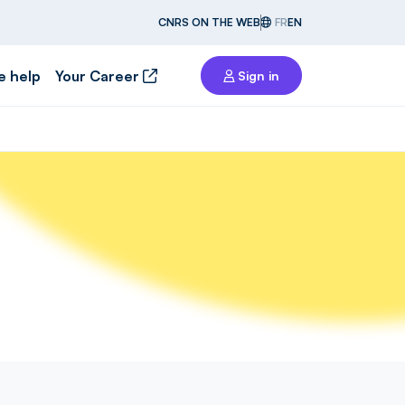
CNRS ON THE WEB
FR
EN
e help
Your Career
Sign in