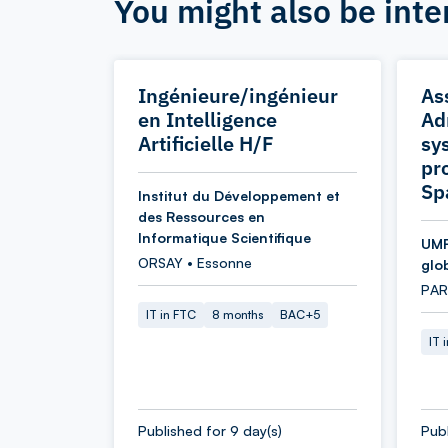
You might also be inte
Ingénieure/ingénieur
As
en Intelligence
Ad
Artificielle H/F
sy
pr
Sp
Institut du Développement et
des Ressources en
Informatique Scientifique
UMR
ORSAY • Essonne
glo
PARI
IT in FTC
8 months
BAC+5
IT 
Published for 9 day(s)
Publ