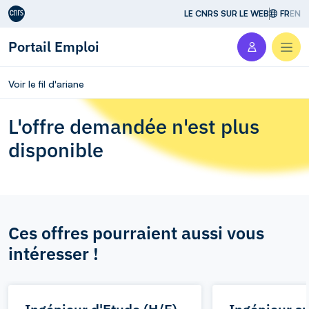
Aller au contenu
LE CNRS SUR LE WEB
FR
EN
Portail Emploi
Men
Voir le fil d'ariane
L'offre demandée n'est plus
disponible
Ces offres pourraient aussi vous
intéresser !