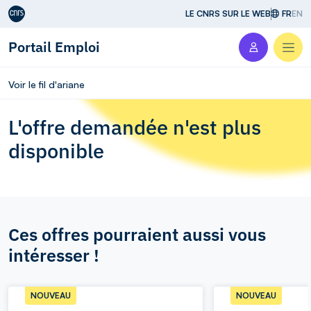
Aller au contenu
LE CNRS SUR LE WEB
FR
EN
Portail Emploi
Men
Voir le fil d'ariane
L'offre demandée n'est plus
disponible
Ces offres pourraient aussi vous
intéresser !
NOUVEAU
NOUVEAU