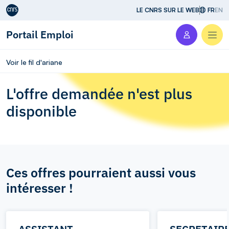
Aller au contenu
LE CNRS SUR LE WEB
FR
EN
Portail Emploi
Men
Voir le fil d'ariane
L'offre demandée n'est plus
disponible
Ces offres pourraient aussi vous
intéresser !