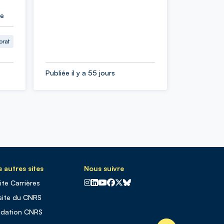
ie
orat
Publiée il y a 55 jours
 autres sites
Nous suivre
CNRS sur Instagram
CNRS sur Linkedin
CNRS sur Youtube
CNRS sur Facebook
CNRS sur X
CNRS sur Blus sky
site Carrières
site du CNRS
ndation CNRS