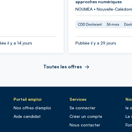
approches numériques
NOUMEA • Nouvelle-Calédon
CDD Doctorant
36 mois
Doct
iée il y a 14 jours
Publiée il y a 29 jours
Toutes les offres
Portail emploi
Services
Nos
Nos offres d’emploi
Se connecter
le 
Aide candidat
Créer un compte
Le 
Nous contacter
Fo