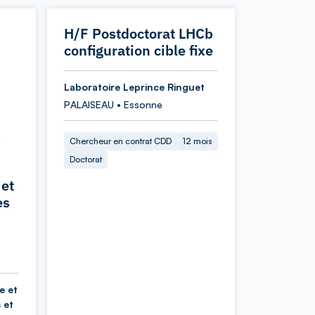
H/F Postdoctorat LHCb
configuration cible fixe
Laboratoire Leprince Ringuet
PALAISEAU • Essonne
s
Chercheur en contrat CDD
12 mois
Doctorat
 et
es
e et
 et