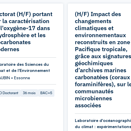
ctorat (H/F) portant
(H/F) Impact des
 la caractérisation
changements
 l'oxygène-17 dans
climatiques et
hydrosphère et les
environnementaux
ocarbonates
reconstruits en zone
dernes
Pacifique tropicale,
grâce aux signature
géochimiques
oratoire des Sciences du
d’archives marines
mat et de l'Environnement
carbonatées (coraux
AUBIN • Essonne
foraminifères), sur l
communautés
 Doctorant
36 mois
BAC+5
microbiennes
associées
Laboratoire d'océanographi
du climat : expérimentations