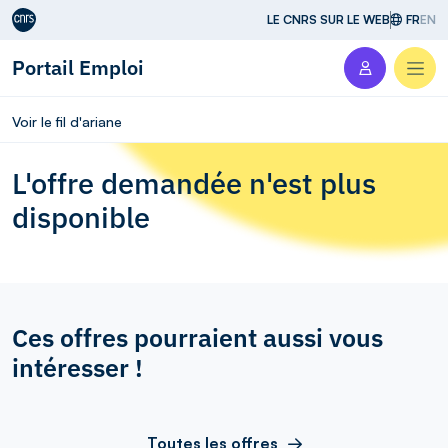
Aller au contenu
LE CNRS SUR LE WEB
FR
EN
Portail Emploi
Men
Voir le fil d'ariane
L'offre demandée n'est plus
disponible
Ces offres pourraient aussi vous
intéresser !
Toutes les offres