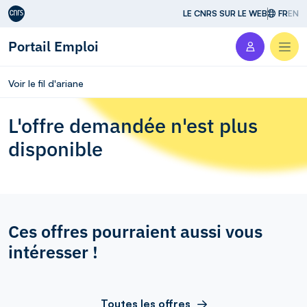
Aller au contenu
LE CNRS SUR LE WEB
FR
EN
Portail Emploi
Men
Voir le fil d'ariane
L'offre demandée n'est plus
disponible
Ces offres pourraient aussi vous
intéresser !
Toutes les offres