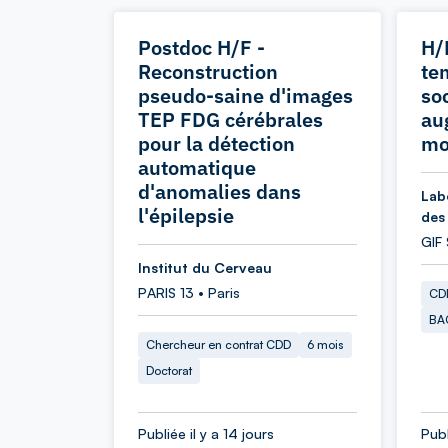
Postdoc H/F -
H/
Reconstruction
te
pseudo-saine d'images
so
TEP FDG cérébrales
au
pour la détection
mo
automatique
d'anomalies dans
Labo
l'épilepsie
des
GIF
Institut du Cerveau
PARIS 13 • Paris
CDD
BA
Chercheur en contrat CDD
6 mois
Doctorat
Publiée il y a 14 jours
Publ