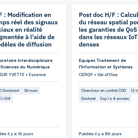
F : Modification en
Post doc H/F : Calcu
mps réel des signaux
du réseau spatial po
ciaux en réalité
les garanties de QoS
gmentée à l'aide de
dans les réseaux IoT
dèles de diffusion
denses
ratoire Interdisciplinaire
Equipes Traitement de
 Sciences du Numérique
l'Information et Systèmes
 SUR YVETTE • Essonne
CERGY • Val-d'Oise
 Doctorant
36 mois
Chercheur en contrat CDD
12 
C+3/4
Doctorat
Exp 1 à 4 années
iée il y a 16 jours
Publiée il y a 86 jours