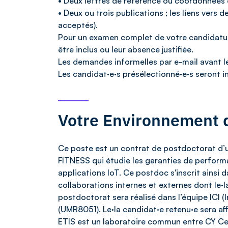
• Deux lettres de référence ou coordonnées 
• Deux ou trois publications ; les liens vers
acceptés).
Pour un examen complet de votre candidatur
être inclus ou leur absence justifiée.
Les demandes informelles par e-mail avant l
Les candidat·e·s présélectionné·e·s seront in
Votre Environnement d
Ce poste est un contrat de postdoctorat d’u
FITNESS qui étudie les garanties de performa
applications IoT. Ce postdoc s'inscrit ainsi d
collaborations internes et externes dont le·
postdoctorat sera réalisé dans l’équipe ICI 
(UMR8051). Le·la candidat·e retenu·e sera affi
ETIS est un laboratoire commun entre CY Cerg