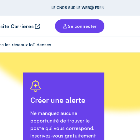
LE CNRS SUR LE WEB
FR
EN
 site Carrières
Se connecter
ns les réseaux IoT denses
Créer une alerte
Ne manquez aucune
opportunité de trouver le
poste qui vous correspond.
Inscrivez-vous gratuitement