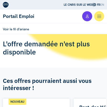
Aller au contenu
LE CNRS SUR LE WEB
FR
EN
Portail Emploi
Men
Voir le fil d'ariane
L'offre demandée n'est plus
disponible
Ces offres pourraient aussi vous
intéresser !
NOUVEAU