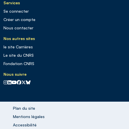
Services
Se connecter
Créer un compte
Nous contacter
Nos autres sites
le site Carrières
Le site du CNRS
Fondation CNRS
Nous suivre
CNRS sur Instagram
CNRS sur Linkedin
CNRS sur Youtube
CNRS sur Facebook
CNRS sur X
CNRS sur Blus sky
Plan du site
Mentions légales
Accessibilité