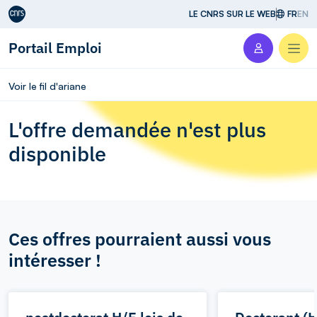
Aller au contenu
LE CNRS SUR LE WEB
FR
EN
Portail Emploi
Men
Voir le fil d'ariane
L'offre demandée n'est plus
disponible
Ces offres pourraient aussi vous
intéresser !