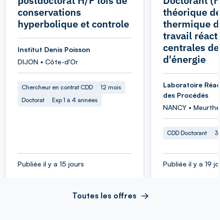
postdoctorat H/F lois de
Doctorant (H
conservations
théorique de 
hyperbolique et controle
thermique de
travail réact
centrales de
Institut Denis Poisson
d'énergie
DIJON • Côte-d'Or
Laboratoire Réac
Chercheur en contrat CDD
12 mois
des Procédés
Doctorat
Exp 1 à 4 années
NANCY • Meurthe
CDD Doctorant
3
Publiée il y a 15 jours
Publiée il y a 19 j
Toutes les offres