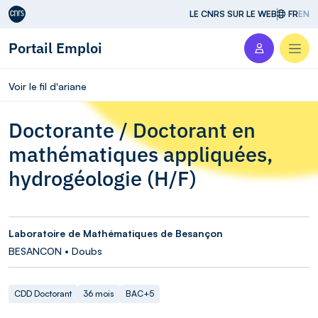
Aller au contenu
LE CNRS SUR LE WEB
FR
EN
Portail Emploi
Men
Voir le fil d'ariane
Doctorante / Doctorant en
mathématiques appliquées,
hydrogéologie (H/F)
Laboratoire de Mathématiques de Besançon
BESANCON • Doubs
CDD Doctorant
36 mois
BAC+5