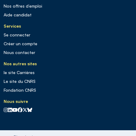
Nos offres d’emploi
Aide candidat
Services
Se connecter
Créer un compte
Nous contacter
Nos autres sites
le site Carrières
Le site du CNRS
Fondation CNRS
Nous suivre
CNRS sur Instagram
CNRS sur Linkedin
CNRS sur Youtube
CNRS sur Facebook
CNRS sur X
CNRS sur Blus sky