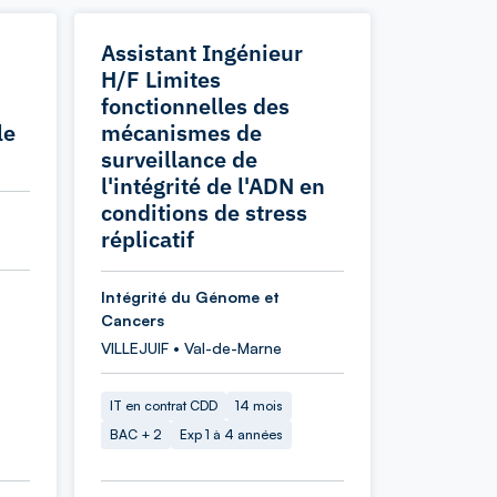
Assistant Ingénieur
H/F Limites
fonctionnelles des
le
mécanismes de
surveillance de
l'intégrité de l'ADN en
conditions de stress
réplicatif
Intégrité du Génome et
Cancers
VILLEJUIF • Val-de-Marne
IT en contrat CDD
14 mois
BAC + 2
Exp 1 à 4 années