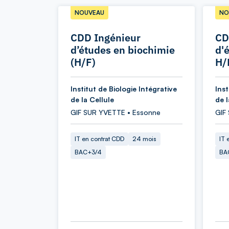
NOUVEAU
NO
CDD Ingénieur
CD
d’études en biochimie
d'
(H/F)
H/
Institut de Biologie Intégrative
Inst
de la Cellule
de l
GIF SUR YVETTE • Essonne
GIF
IT en contrat CDD
24 mois
IT 
BAC+3/4
BA