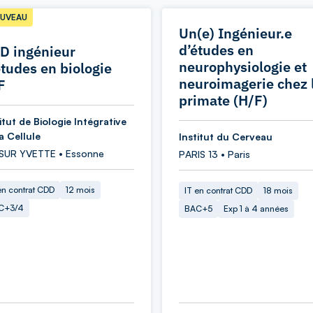
UVEAU
Un(e) Ingénieur.e
d’études en
D ingénieur
neurophysiologie et
études en biologie
neuroimagerie chez 
F
primate (H/F)
itut de Biologie Intégrative
a Cellule
Institut du Cerveau
 SUR YVETTE • Essonne
PARIS 13 • Paris
en contrat CDD
12 mois
IT en contrat CDD
18 mois
C+3/4
BAC+5
Exp 1 à 4 années