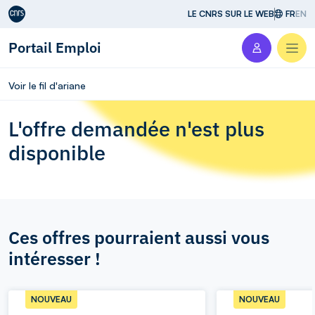
Aller au contenu
LE CNRS SUR LE WEB
FR
EN
Portail Emploi
Men
Voir le fil d'ariane
L'offre demandée n'est plus
disponible
Ces offres pourraient aussi vous
intéresser !
NOUVEAU
NOUVEAU