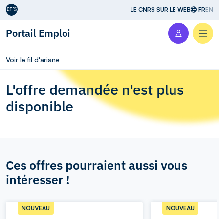
Aller au contenu
LE CNRS SUR LE WEB
FR
EN
Portail Emploi
Men
Voir le fil d'ariane
L'offre demandée n'est plus
disponible
Ces offres pourraient aussi vous
intéresser !
NOUVEAU
NOUVEAU