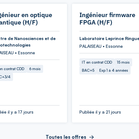
génieur en optique
Ingénieur firmware
antique (H/F)
FPGA (H/F)
tre de Nanosciences et de
Laboratoire Leprince Ringu
otechnologies
PALAISEAU • Essonne
AISEAU • Essonne
IT en contrat CDD
15 mois
en contrat CDD
6 mois
BAC+5
Exp 1 à 4 années
C+3/4
iée il y a 17 jours
Publiée il y a 21 jours
Toutes les offres