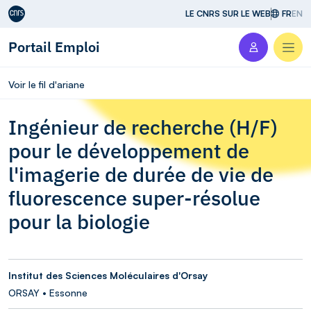
Aller au contenu
LE CNRS SUR LE WEB
FR
EN
Portail Emploi
Men
Voir le fil d'ariane
Ingénieur de recherche (H/F)
pour le développement de
l'imagerie de durée de vie de
fluorescence super-résolue
pour la biologie
Institut des Sciences Moléculaires d'Orsay
ORSAY • Essonne