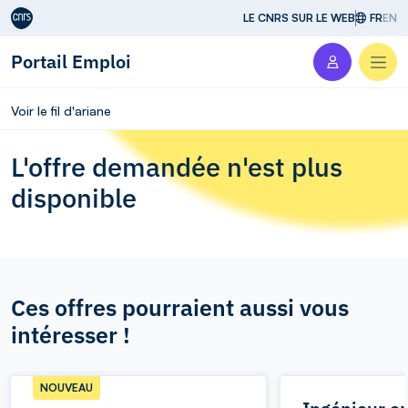
Aller au contenu
LE CNRS SUR LE WEB
FR
EN
Portail Emploi
Men
Voir le fil d'ariane
L'offre demandée n'est plus
disponible
Ces offres pourraient aussi vous
intéresser !
NOUVEAU