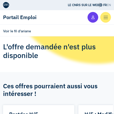
Aller au contenu
LE CNRS SUR LE WEB
FR
EN
Portail Emploi
Men
Voir le fil d'ariane
L'offre demandée n'est plus
disponible
Ces offres pourraient aussi vous
intéresser !