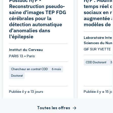
Postdoc H/F -
H/F : Modifi
Reconstruction pseudo-
temps réel 
saine d'images TEP FDG
sociaux en r
cérébrales pour la
augmentée à
détection automatique
modèles de 
d'anomalies dans
l'épilepsie
Laboratoire Inter
Sciences du Num
GIF SUR YVETTE 
Institut du Cerveau
PARIS 13 • Paris
CDD Doctorant
3
Chercheur en contrat CDD
6 mois
Doctorat
Publiée il y a 13 jours
Publiée il y a 15 j
Toutes les offres