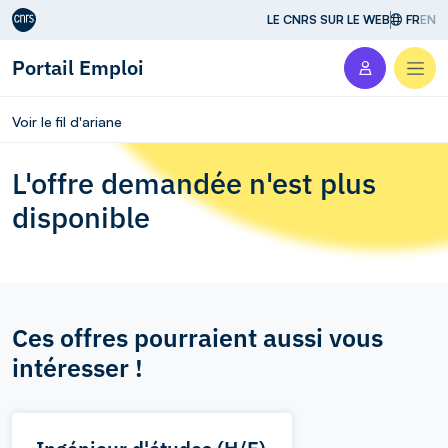
Aller au contenu
LE CNRS SUR LE WEB
FR
EN
Portail Emploi
Men
Voir le fil d'ariane
L'offre demandée n'est plus
disponible
Ces offres pourraient aussi vous
intéresser !