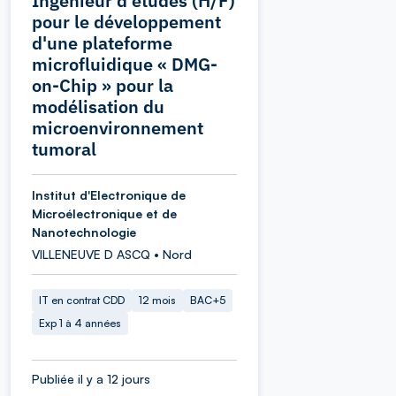
Ingénieur d'études (H/F)
pour le développement
d'une plateforme
microfluidique « DMG-
on-Chip » pour la
modélisation du
microenvironnement
tumoral
Institut d'Electronique de
Microélectronique et de
Nanotechnologie
VILLENEUVE D ASCQ • Nord
IT en contrat CDD
12 mois
BAC+5
Exp 1 à 4 années
Publiée il y a 12 jours