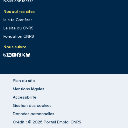
Nous contacter
Nos autres sites
le site Carrières
Le site du CNRS
Fondation CNRS
Nous suivre
CNRS sur Instagram
CNRS sur Linkedin
CNRS sur Youtube
CNRS sur Facebook
CNRS sur X
CNRS sur Blus sky
Plan du site
Mentions légales
Accessibilité
Gestion des cookies
Données personnelles
Crédit : © 2025 Portail Emploi CNRS