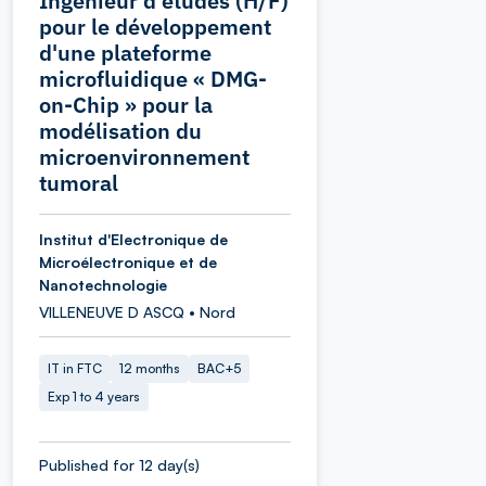
Ingénieur d'études (H/F)
pour le développement
d'une plateforme
microfluidique « DMG-
on-Chip » pour la
modélisation du
microenvironnement
tumoral
Institut d'Electronique de
Microélectronique et de
Nanotechnologie
VILLENEUVE D ASCQ • Nord
IT in FTC
12 months
BAC+5
Exp 1 to 4 years
Published for 12 day(s)