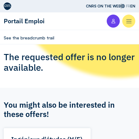
Aller au contenu
CNRS ON THE WEB
FR
EN
Portail Emploi
Men
See the breadcrumb trail
The requested offer is no longer
available.
You might also be interested in
these offers!