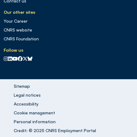
Contact us
Our other sites
Your Career
CNRS website
CNRS Foundation
Follow us
CNRS sur Instagram
CNRS sur Linkedin
CNRS sur Youtube
CNRS sur Facebook
CNRS sur X
CNRS sur Blus sky
Sitemap
Legal notices
Accessibility
Cookie management
Personal information
Credit: © 2025 CNRS Employment Portal