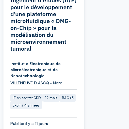
Ingénieur d'études (H/F)
pour le développement
d'une plateforme
microfluidique « DMG-
on-Chip » pour la
modélisation du
microenvironnement
tumoral
Institut d'Electronique de
Microélectronique et de
Nanotechnologie
VILLENEUVE D ASCQ • Nord
IT en contrat CDD
12 mois
BAC+5
Exp 1 à 4 années
Publiée il y a 11 jours