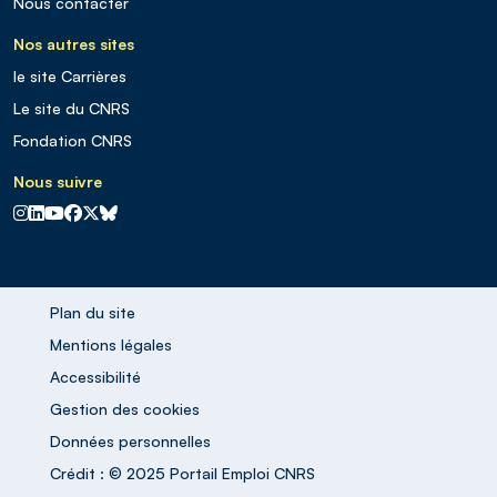
Nous contacter
Nos autres sites
le site Carrières
Le site du CNRS
Fondation CNRS
Nous suivre
CNRS sur Instagram
CNRS sur Linkedin
CNRS sur Youtube
CNRS sur Facebook
CNRS sur X
CNRS sur Blus sky
Plan du site
Mentions légales
Accessibilité
Gestion des cookies
Données personnelles
Crédit : © 2025 Portail Emploi CNRS