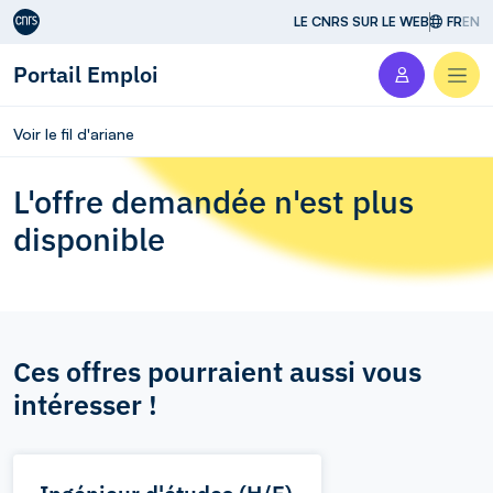
Aller au contenu
LE CNRS SUR LE WEB
FR
EN
Portail Emploi
Men
Voir le fil d'ariane
L'offre demandée n'est plus
disponible
Ces offres pourraient aussi vous
intéresser !