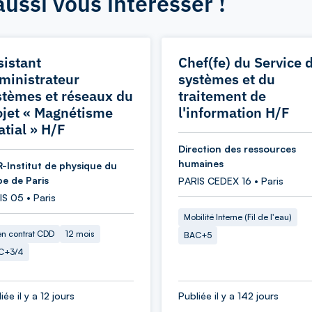
aussi vous intéresser !
sistant
Chef(fe) du Service 
ministrateur
systèmes et du
stèmes et réseaux du
traitement de
ojet « Magnétisme
l'information H/F
atial » H/F
Direction des ressources
humaines
-Institut de physique du
be de Paris
PARIS CEDEX 16 • Paris
S 05 • Paris
Mobilité Interne (Fil de l'eau)
en contrat CDD
12 mois
BAC+5
C+3/4
iée il y a 12 jours
Publiée il y a 142 jours