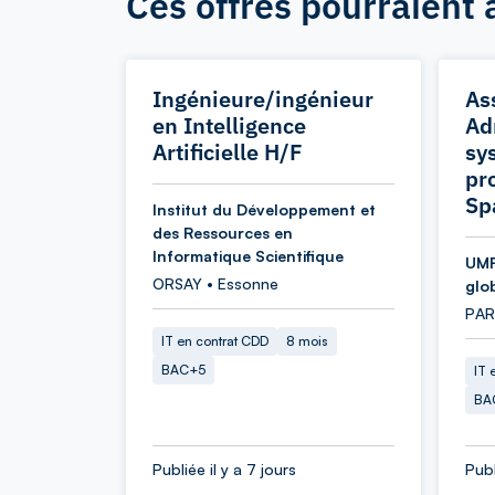
Ces offres pourraient 
Ingénieure/ingénieur
As
en Intelligence
Ad
Artificielle H/F
sy
pr
Sp
Institut du Développement et
des Ressources en
Informatique Scientifique
UMR
ORSAY • Essonne
glo
PARI
IT en contrat CDD
8 mois
BAC+5
IT 
BA
Publiée il y a 7 jours
Publ