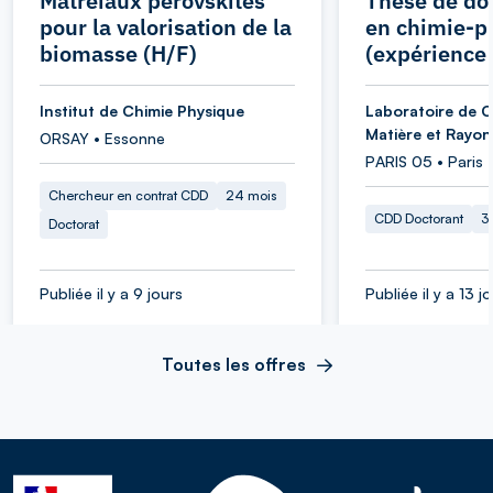
Matréiaux pérovskites
Thèse de do
pour la valorisation de la
en chimie-p
biomasse (H/F)
(expérience 
Institut de Chimie Physique
Laboratoire de C
Matière et Rayo
ORSAY • Essonne
PARIS 05 • Paris
Chercheur en contrat CDD
24 mois
CDD Doctorant
3
Doctorat
Publiée il y a 9 jours
Publiée il y a 13 j
Toutes les offres