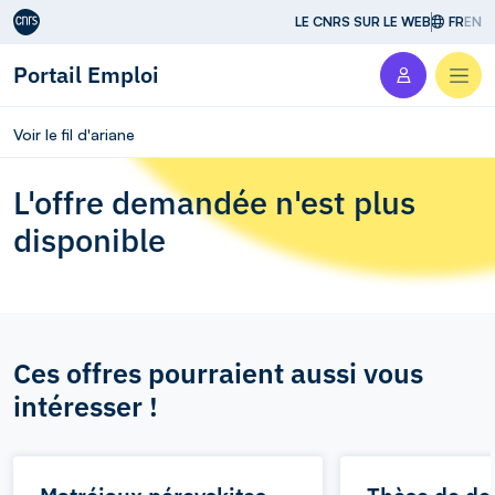
Aller au contenu
LE CNRS SUR LE WEB
FR
EN
Portail Emploi
Men
Voir le fil d'ariane
L'offre demandée n'est plus
disponible
Ces offres pourraient aussi vous
intéresser !